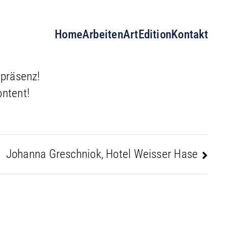
Home
Arbeiten
ArtEdition
Kontakt
tpräsenz!
ontent!
Johanna Greschniok, Hotel Weisser Hase